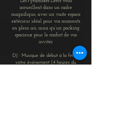
Les Pyramides Leers vous
accueillent dans un cadre
magnifique, avec un vaste espace
extérieur idéal pour vos moments
en plein air, ainsi qu’un parking
spacieux pour le confort de vos
invités.
DJ : Musique de début à la fin de
votre événement (4 heures du
matin).
Photographe : Capturez chaque
instant, des préparatifs > jusqu'au
gâteau.
Fleurs : le bouquet + boutonnière
+
décoration de voiture
Faire-part : Création et impression de
faire-part
ainsi que votre plan de
table, menus imprimés.